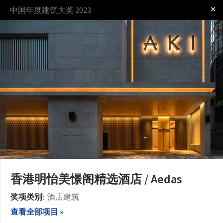
✕
中国年度建筑大奖 2023
登录
贊助
奖项
过程
规则
香港明怡美憬阁精选酒店 / Aedas
奖项类别:
酒店建筑
查看全部项目 »